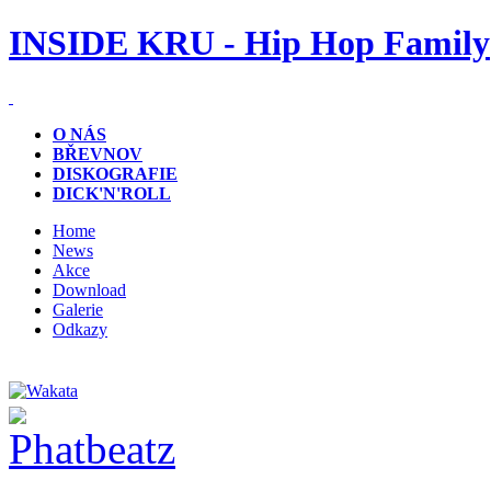
INSIDE KRU - Hip Hop Family
O NÁS
BŘEVNOV
DISKOGRAFIE
DICK'N'ROLL
Home
News
Akce
Download
Galerie
Odkazy