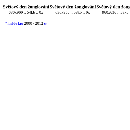
Světový den žonglování
Světový den žonglování
Světový den žong
636x960 :: 54kb :: 0x
636x960 :: 58kb :: 0x
960x636 :: 58kb 
ˆ
inside kru
2000 - 2012
ω