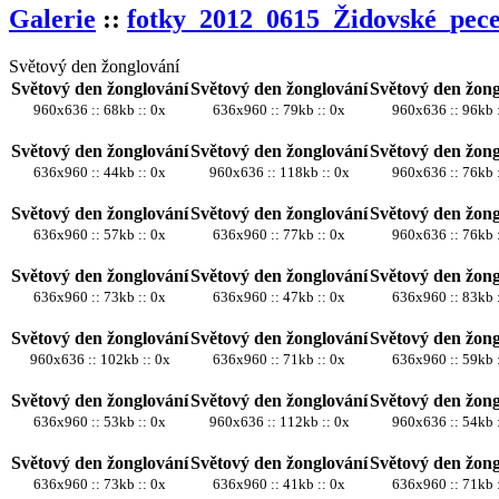
Galerie
::
fotky_2012_0615_Židovské_pec
Světový den žonglování
Světový den žonglování
Světový den žonglování
Světový den žong
960x636 :: 68kb :: 0x
636x960 :: 79kb :: 0x
960x636 :: 96kb 
Světový den žonglování
Světový den žonglování
Světový den žong
636x960 :: 44kb :: 0x
960x636 :: 118kb :: 0x
960x636 :: 76kb 
Světový den žonglování
Světový den žonglování
Světový den žong
636x960 :: 57kb :: 0x
636x960 :: 77kb :: 0x
960x636 :: 76kb 
Světový den žonglování
Světový den žonglování
Světový den žong
636x960 :: 73kb :: 0x
636x960 :: 47kb :: 0x
636x960 :: 83kb 
Světový den žonglování
Světový den žonglování
Světový den žong
960x636 :: 102kb :: 0x
636x960 :: 71kb :: 0x
636x960 :: 59kb 
Světový den žonglování
Světový den žonglování
Světový den žong
636x960 :: 53kb :: 0x
960x636 :: 112kb :: 0x
960x636 :: 54kb 
Světový den žonglování
Světový den žonglování
Světový den žong
636x960 :: 73kb :: 0x
636x960 :: 41kb :: 0x
636x960 :: 71kb 